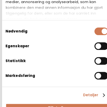
medier, annonsering og analysearbeid, som kan
kombinere den med annen informasjon du har gjort
tilgjengelig for dem, eller som de har samlet inn
gjennom din bruk av tjenestene deres.
Samtykkevalg
Nødvendig
Egenskaper
Statistikk
SPEILSKAP NORA MARINE 600
Marine
Markedsføring
Detaljer