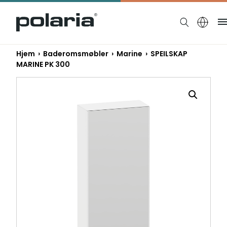
https://polaria.fi/name
Hjem
›
Baderomsmøbler
›
Marine
› SPEILSKAP
MARINE PK 300