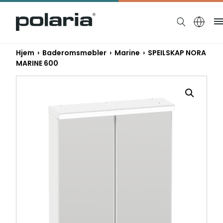
https://polaria.fi/name
Hjem
›
Baderomsmøbler
›
Marine
› SPEILSKAP NORA
MARINE 600