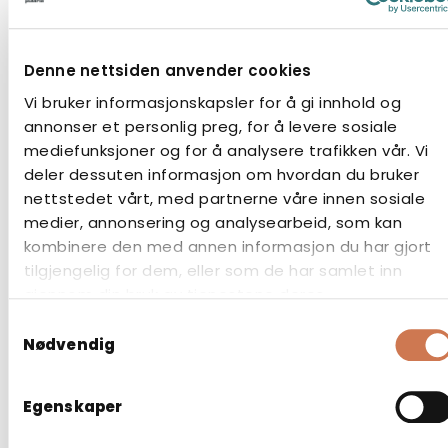
Denne nettsiden anvender cookies
Vi bruker informasjonskapsler for å gi innhold og
annonser et personlig preg, for å levere sosiale
mediefunksjoner og for å analysere trafikken vår. Vi
SPEGELSKÅP PK 35 MARINE
deler dessuten informasjon om hvordan du bruker
nettstedet vårt, med partnerne våre innen sosiale
Marine
medier, annonsering og analysearbeid, som kan
kombinere den med annen informasjon du har gjort
tilgjengelig for dem, eller som de har samlet inn
gjennom din bruk av tjenestene deres.
Samtykkevalg
Nødvendig
Egenskaper