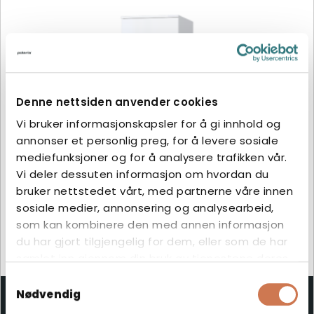
Denne nettsiden anvender cookies
Vi bruker informasjonskapsler for å gi innhold og
annonser et personlig preg, for å levere sosiale
mediefunksjoner og for å analysere trafikken vår.
Vi deler dessuten informasjon om hvordan du
bruker nettstedet vårt, med partnerne våre innen
sosiale medier, annonsering og analysearbeid,
som kan kombinere den med annen informasjon
du har gjort tilgjengelig for dem, eller som de har
samlet inn gjennom din bruk av tjenestene deres.
Samtykkevalg
HØYSKAP PYK 400/S530 VENSTRE 2 X KURVER
Nødvendig