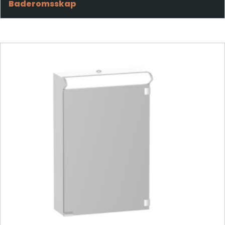
Baderomsskap