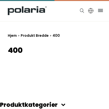
https://polaria.fi/name
Me
Hjem
› Produkt Bredde › 400
400
Produktkategorier