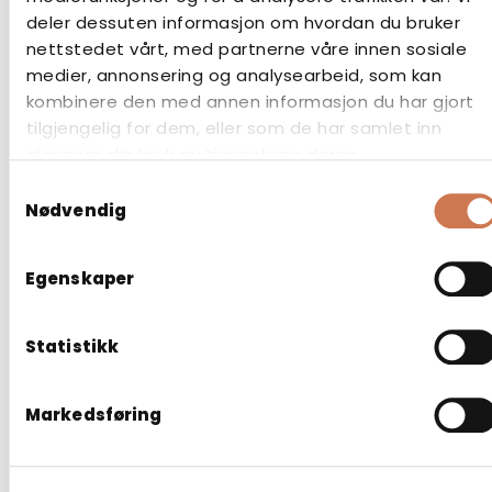
deler dessuten informasjon om hvordan du bruker
nettstedet vårt, med partnerne våre innen sosiale
medier, annonsering og analysearbeid, som kan
kombinere den med annen informasjon du har gjort
tilgjengelig for dem, eller som de har samlet inn
gjennom din bruk av tjenestene deres.
Samtykkevalg
Nødvendig
Egenskaper
Statistikk
HØYSKAP SOLO 400 X 500
Markedsføring
Baderomsskap