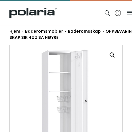
https://polaria.fi/name
Hjem
›
Baderomsmøbler
›
Baderomsskap
› OPPBEVARI
SKAP SIK 400 SA HØYRE