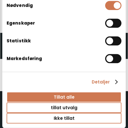
Nødvendig
Egenskaper
SOLO 400 X 400 KURV
Statistikk
Reservedeler
Markedsføring
Detaljer
Tillat alle
tillat utvalg
Polaria Oy
Ikke tillat