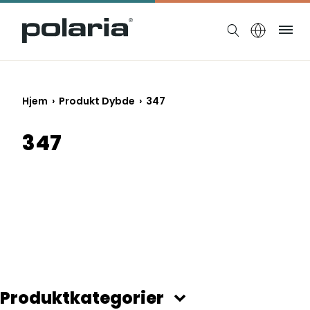
https://polaria.fi/name
Me
Hjem
› Produkt Dybde › 347
347
Produktkategorier