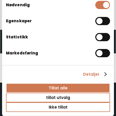
Nødvendig
Egenskaper
POLARIA HÅNDTAKS SETT FOR VPK OG PK
Statistikk
Reservedeler
Markedsføring
Detaljer
Tillat alle
tillat utvalg
Polaria Oy
Ikke tillat