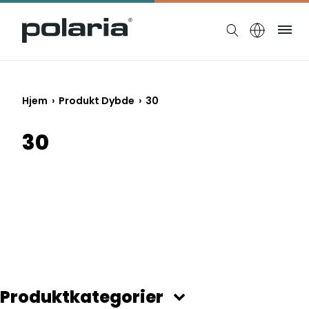
https://polaria.fi/name
Me
Hjem
› Produkt Dybde › 30
30
Produktkategorier