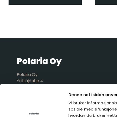
Polaria Oy
Polaria Oy
Yrittäjäntie 4
52700 Mäntyharju
FINLAND
Denne nettsiden anve
Vi bruker informasjonska
sosiale mediefunksjoner
hvordan du bruker nett