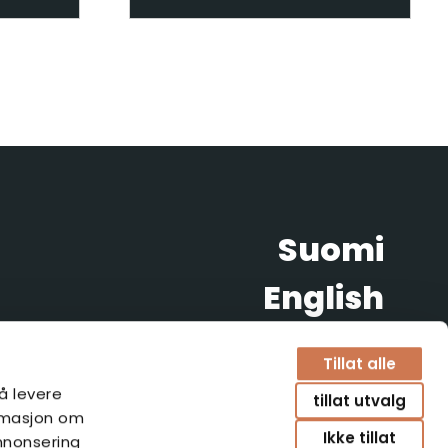
Suomi
English
Svenska
Tillat alle
Norsk
 å levere
tillat utvalg
ormasjon om
Ikke tillat
nnonsering