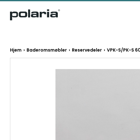
https://polaria.fi/name
Hjem
›
Baderomsmøbler
›
Reservedeler
› VPK-S/PK-S 60