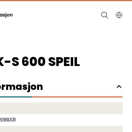
asjon
-S 600 SPEIL
formasjon
2099331