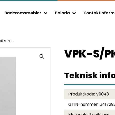
Baderomsmøbler
Polaria
Kontaktinform
Expand child menu
Expand child menu
0 SPEIL
VPK-S/PK
Teknisk in
Produktkode:
V9043
GTIN-nummer:
641729
Materiale:
Speilglass