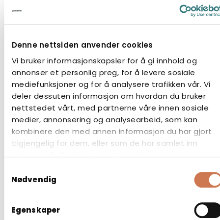
Denne nettsiden anvender cookies
Vi bruker informasjonskapsler for å gi innhold og
annonser et personlig preg, for å levere sosiale
mediefunksjoner og for å analysere trafikken vår. Vi
LUMENA 800 HØYRE
deler dessuten informasjon om hvordan du bruker
nettstedet vårt, med partnerne våre innen sosiale
Speilskap med lys
medier, annonsering og analysearbeid, som kan
kombinere den med annen informasjon du har gjort
tilgjengelig for dem, eller som de har samlet inn
gjennom din bruk av tjenestene deres.
Samtykkevalg
Nødvendig
Egenskaper