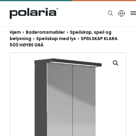
https://polaria.fi/name
Hjem
›
Baderomsmøbler
›
Speilskap, speil og
belysning
›
Speilskap med lys
› SPEILSKAP KLARA
500 HØYRE GRÅ