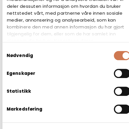
deler dessuten informasjon om hvordan du bruker
nettstedet vårt, med partnerne våre innen sosiale
medier, annonsering og analysearbeid, som kan
kombinere den med annen informasjon du har gjort
tilgjengelig for dem, eller som de har samlet inn
gjennom din bruk av tjenestene deres.
Samtykkevalg
Nødvendig
Egenskaper
Statistikk
Markedsføring
SERVANTSKAP LAVAL 900 HØYRE GRÅ
Vaskeservantskap