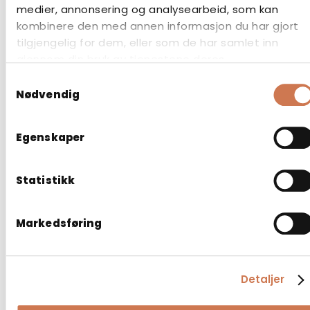
medier, annonsering og analysearbeid, som kan
kombinere den med annen informasjon du har gjort
tilgjengelig for dem, eller som de har samlet inn
gjennom din bruk av tjenestene deres.
Samtykkevalg
HØYSKAP PYK 400 NEDRE HØYRE
Nødvendig
Baderomsskap
Egenskaper
Statistikk
Markedsføring
Detaljer