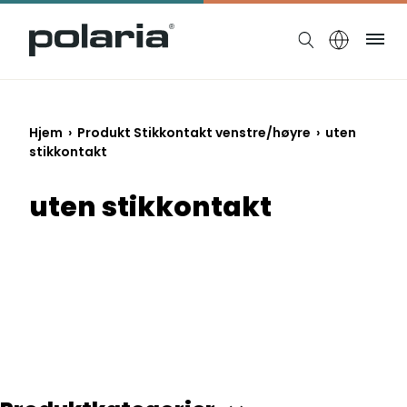
https://polaria.fi/name
Me
Hjem
› Produkt Stikkontakt venstre/høyre › uten
stikkontakt
uten stikkontakt