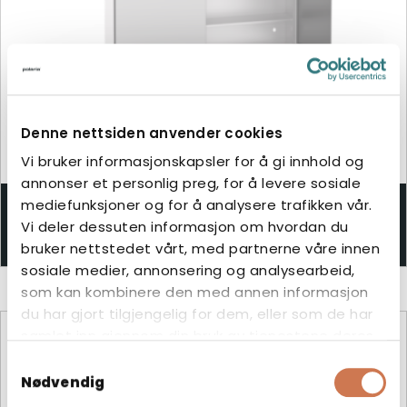
Denne nettsiden anvender cookies
Vi bruker informasjonskapsler for å gi innhold og
annonser et personlig preg, for å levere sosiale
mediefunksjoner og for å analysere trafikken vår.
LUMENA 800 UTEN STIKKONTAKT
Vi deler dessuten informasjon om hvordan du
Speilskap med lys
bruker nettstedet vårt, med partnerne våre innen
sosiale medier, annonsering og analysearbeid,
som kan kombinere den med annen informasjon
du har gjort tilgjengelig for dem, eller som de har
samlet inn gjennom din bruk av tjenestene deres.
Samtykkevalg
Nødvendig