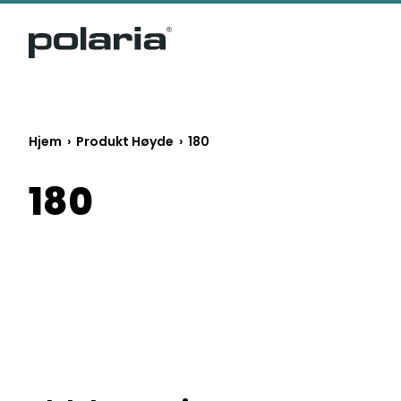
https://polaria.fi/name
Hjem
› Produkt Høyde › 180
180