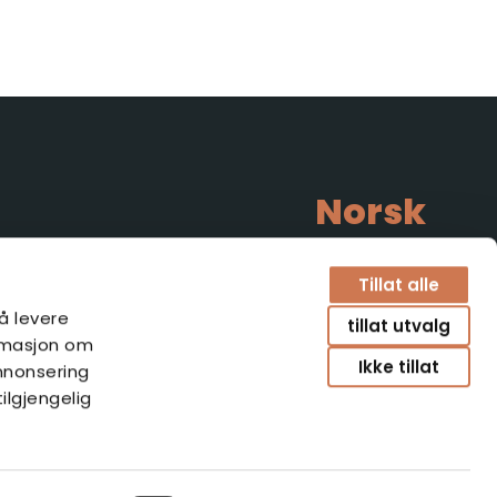
Norsk
Tillat alle
 å levere
tillat utvalg
ormasjon om
Ikke tillat
nnonsering
ilgjengelig
seloste
Tietoa evästeistä
Tilbake til toppen