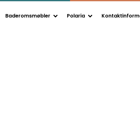
Baderomsmøbler
Polaria
Kontaktinform
Expand child menu
Expand child menu