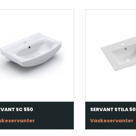
RVANT SC 550
SERVANT STILA 5
skeservanter
Vaskeservanter