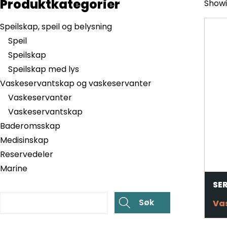
Produktkategorier
Showi
Speilskap, speil og belysning
Speil
Speilskap
Speilskap med lys
Vaskeservantskap og vaskeservanter
Vaskeservanter
Vaskeservantskap
Baderomsskap
Medisinskap
Reservedeler
Marine
SE
Va