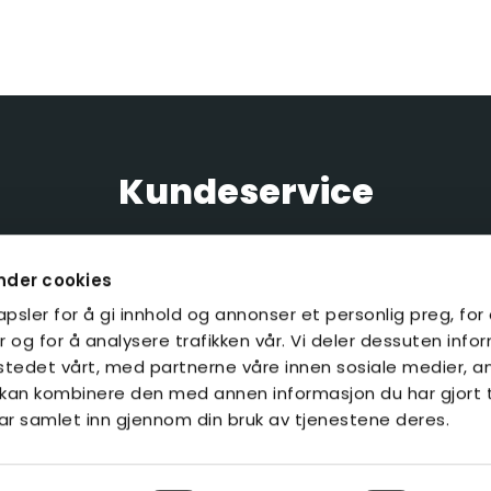
Kundeservice
Tlf. +358 20 7756 340
sales@polaria.fi
nder cookies
psler for å gi innhold og annonser et personlig preg, for
 og for å analysere trafikken vår. Vi deler dessuten inf
stedet vårt, med partnerne våre innen sosiale medier, a
kan kombinere den med annen informasjon du har gjort t
ar samlet inn gjennom din bruk av tjenestene deres.
Rekisteri